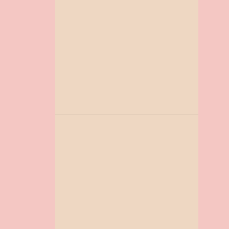
1
janeiro
7
2023
1
dezembro
1
outubro
1
julho
1
maio
1
abril
1
março
1
janeiro
12
2022
1
dezembro