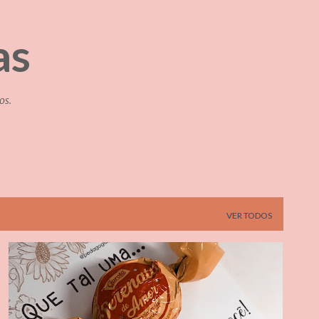
Pular para o conteúdo principal
as
os.
VER TODOS
CALENDÁRIO ESCOLAR
DATAS COMEMORATIVAS
+
1