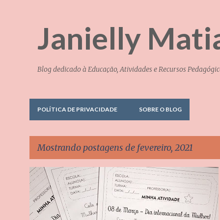
Janielly Mati
Blog dedicado à Educação, Atividades e Recursos Pedagógic
POLÍTICA DE PRIVACIDADE
SOBRE O BLOG
Mostrando postagens de fevereiro, 2021
P
ATIVIDADE PARA O DIA DA MULHER
DATAS COMEMORATIVAS
o
EDUCAÇÃO INFANTIL
ENSINO FUNDAMENTAL
+
s