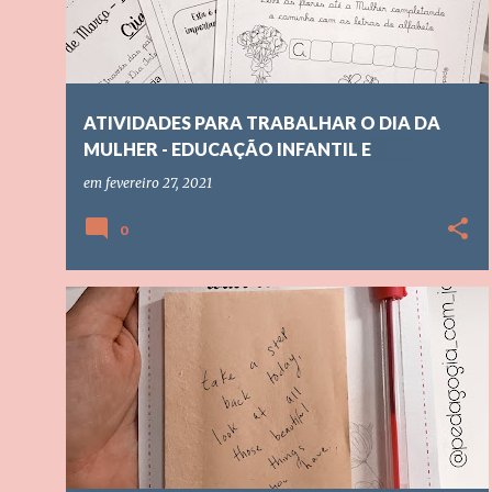
t
a
g
ATIVIDADES PARA TRABALHAR O DIA DA
e
MULHER - EDUCAÇÃO INFANTIL E
n
FUNDAMENTAL
em
fevereiro 27, 2021
s
0
DATAS COMEMORATIVAS
+
1