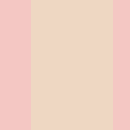
1
setembro
1
agosto
2
junho
2
abril
2
março
1
fevereiro
2
janeiro
139
2021
7
dezembro
5
novembro
11
outubro
9