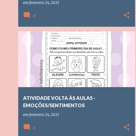
em
fevereiro 24, 2021
0
ATIVIDADE PARA A VOLTA DAS AULAS
EDUCAÇÃO INFANTIL
ATIVIDADE VOLTA ÀS AULAS -
EMOÇÕES/SENTIMENTOS
em
fevereiro 24, 2021
2