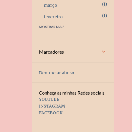
1
março
1
fevereiro
MOSTRAR MAIS
4
2025
1
novembro
1
setembro
Marcadores
1
agosto
Denunciar abuso
1
junho
6
2024
Conheça as minhas Redes sociais
2
dezembro
YOUTUBE
INSTAGRAM
1
julho
FACEBOOK
1
junho
1
fevereiro