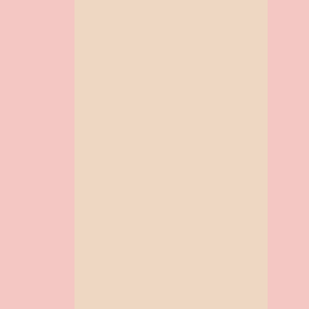
setembro
10
agosto
12
julho
9
junho
19
maio
24
abril
19
março
14
fevereiro
ATIVIDADES PARA
TRABALHAR O DIA DA
MULHER - EDUCAÇ...
LEMBRANCINHA DIA DA
MULHER - SONHO DE
VALSA