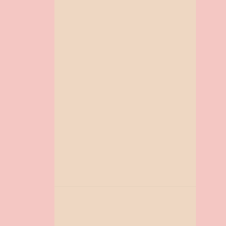
COMBINADOS DA TURMA PARA IMPRIMIR
COMBINADOS PARA SALA DE AULA
CONSCIÊNCIA NEGRA
CONTAÇÃO DE HISTÓRIA
COORDENAÇÃO MOTORA
COPA DO MUNDO
CORONAVIRUS
DATAS COMEMORATIVAS
DESAFIO LITERARIO
DIA DA AGUA
DIA DA ÁRVORE
DIA DA BANDEIRA NACIONAL
DIA DA EDUCAÇÃO
DIA DA FAMILIA
DIA DA FAMILIA NA ESCOLA