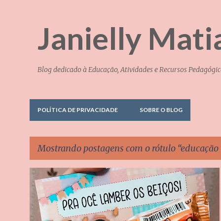
Janielly Mati
Blog dedicado à Educação, Atividades e Recursos Pedagógic
POLÍTICA DE PRIVACIDADE
SOBRE O BLOG
Mostrando postagens com o rótulo
educação i
P
AULAS REMOTAS
DATAS COMEMORATIVAS
+
2
o
s