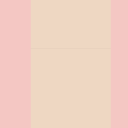
ATIVIDADES DIA DAS MÃES
ATIVIDADES EDUCAÇÃO INFANTIL
ATIVIDADES OUTONO
ATIVIDADES PARA A EDUCAÇÃO INFANTIL
ATIVIDADES PARA A PÁSCOA
ATIVIDADES SOBRE O CORONAVIRUS PARA IMPRIMIR
AULAS PRESENCIAIS
AULAS REMOTAS
AVÓS
BAMBOLÊ CARNAVAL
BARBIE
BOBBIE GOODS
BRASIL
BRINCADEIRA
CAIXA BANDEIRINHA
CALENDÁRIO ESCOLAR
CAPAS PARA ATIVIDADES
CARNAVAL
CARTÃO INTERATIVO
CERTIFICADO