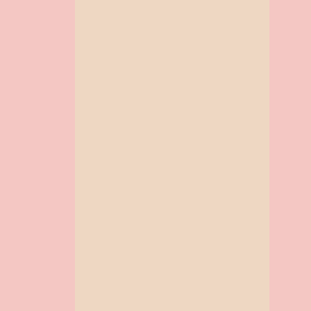
DIA DA MERENDEIRA
DIA DA MULHER NA EDUCAÇÃO INFANTIL
DIA DAS BRUXAS
DIA DAS CRIANÇAS
DIA DAS MÃES
DIA DO ABRAÇO
DIA DO CIRCO
DIA DO ESTUDANTE
DIA DO HINO NACIONAL
DIA DO INDIO NA EDUCAÇÃO INFANTIL
DIA DO MEIO AMBIENTE
DIA DO PEDAGOGO
DIA DO PLANETA TERRA
DIA DO SUPERVISOR ESCOLAR
DIA DO TELEFONE