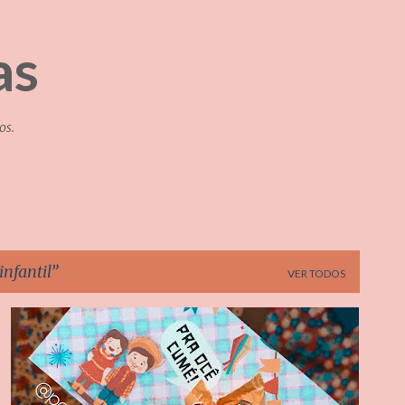
Pular para o conteúdo principal
as
os.
nfantil
VER TODOS
EDUCAÇÃO INFANTIL
ENSINO FUNDAMENTAL
FESTA JUNINA
LEMBRANCINHA JUNINA
SÃO JOÃO
+