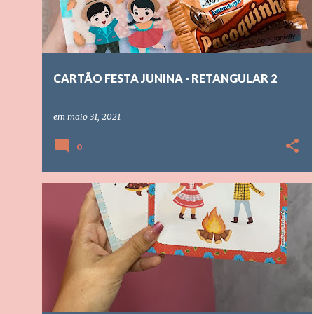
t
a
g
CARTÃO FESTA JUNINA - RETANGULAR 2
e
n
em
maio 31, 2021
s
0
AULAS PRESENCIAIS
AULAS REMOTAS
+
3