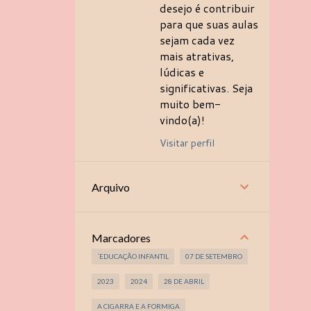
desejo é contribuir
para que suas aulas
sejam cada vez
mais atrativas,
lúdicas e
significativas. Seja
muito bem-
vindo(a)!
Visitar perfil
Arquivo
Marcadores
´EDUCAÇÃO INFANTIL
07 DE SETEMBRO
2023
2024
28 DE ABRIL
A CIGARRA E A FORMIGA