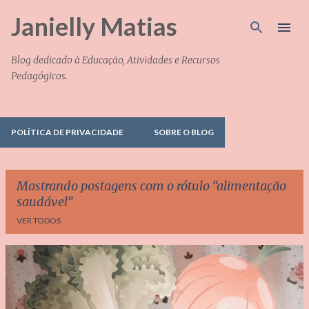
Pular para o conteúdo principal
Janielly Matias
Blog dedicado à Educação, Atividades e Recursos
Pedagógicos.
POLÍTICA DE PRIVACIDADE
SOBRE O BLOG
Mostrando postagens com o rótulo
alimentação
saudável
VER TODOS
P
o