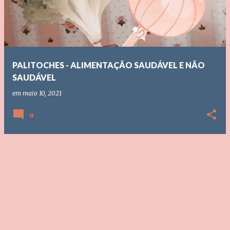
s
t
a
g
PALITOCHES - ALIMENTAÇÃO SAUDÁVEL E NÃO
e
SAUDÁVEL
n
em
maio 10, 2021
s
0