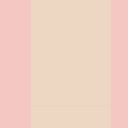
COMBINADOS DA TURMA PARA IMPRIMIR
COMBINADOS PARA SALA DE AULA
CONSCIÊNCIA NEGRA
CONTAÇÃO DE HISTÓRIA
COORDENAÇÃO MOTORA
COPA DO MUNDO
CORONAVIRUS
DATAS COMEMORATIVAS
DESAFIO LITERARIO
DIA DA AGUA
DIA DA ÁRVORE
DIA DA BANDEIRA NACIONAL
DIA DA EDUCAÇÃO
DIA DA FAMILIA
DIA DA FAMILIA NA ESCOLA