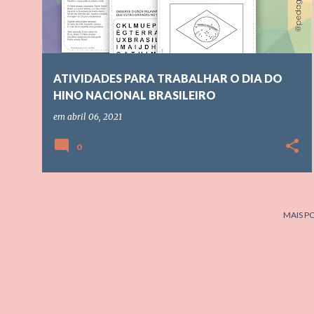
t
a
g
ATIVIDADES PARA TRABALHAR O DIA DO
e
HINO NACIONAL BRASILEIRO
n
em
abril 06, 2021
s
0
MAIS P