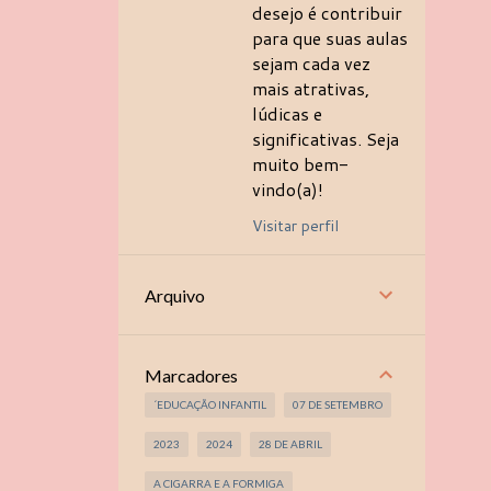
desejo é contribuir
para que suas aulas
sejam cada vez
mais atrativas,
lúdicas e
significativas. Seja
muito bem-
vindo(a)!
Visitar perfil
Arquivo
Marcadores
´EDUCAÇÃO INFANTIL
07 DE SETEMBRO
2023
2024
28 DE ABRIL
A CIGARRA E A FORMIGA