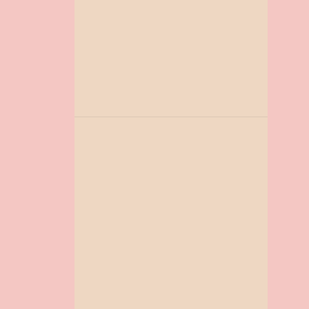
ATIVIDADES DIA DAS MÃES
ATIVIDADES EDUCAÇÃO INFANTIL
ATIVIDADES OUTONO
ATIVIDADES PARA A EDUCAÇÃO INFANTIL
ATIVIDADES PARA A PÁSCOA
ATIVIDADES SOBRE O CORONAVIRUS PARA IMPRIMIR
AULAS PRESENCIAIS
AULAS REMOTAS
AVÓS
BAMBOLÊ CARNAVAL
BARBIE
BOBBIE GOODS
BRASIL
BRINCADEIRA
CAIXA BANDEIRINHA
CALENDÁRIO ESCOLAR
CAPAS PARA ATIVIDADES
CARNAVAL
CARTÃO INTERATIVO
CERTIFICADO