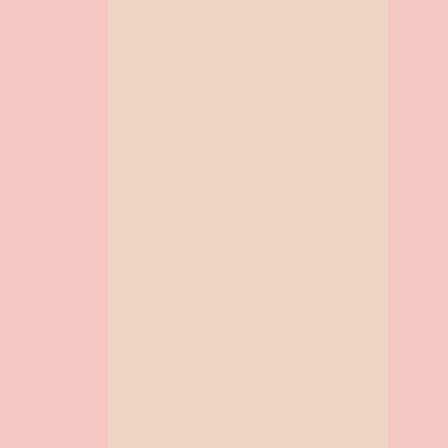
DIA DA MERENDEIRA
DIA DA MULHER NA EDUCAÇÃO INFANTIL
DIA DAS BRUXAS
DIA DAS CRIANÇAS
DIA DAS MÃES
DIA DO ABRAÇO
DIA DO CIRCO
DIA DO ESTUDANTE
DIA DO HINO NACIONAL
DIA DO INDIO NA EDUCAÇÃO INFANTIL
DIA DO MEIO AMBIENTE
DIA DO PEDAGOGO
DIA DO PLANETA TERRA
DIA DO SUPERVISOR ESCOLAR
DIA DO TELEFONE