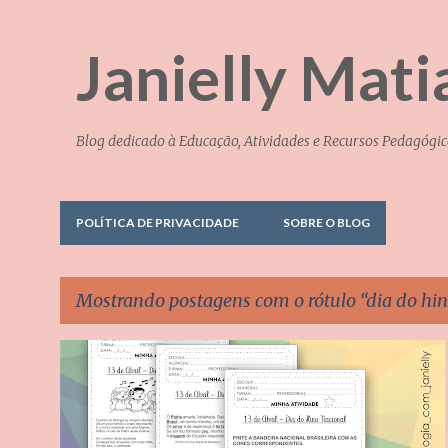
Janielly Mati
Blog dedicado à Educação, Atividades e Recursos Pedagógic
POLÍTICA DE PRIVACIDADE
SOBRE O BLOG
Mostrando postagens com o rótulo
dia do hi
P
ATIVIDADES EDUCAÇÃO INFANTIL
DIA DO HINO NACIONAL
o
ENSINO FUNDAMENTAL
+
s