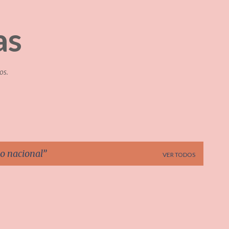
Pular para o conteúdo principal
as
os.
no nacional
VER TODOS